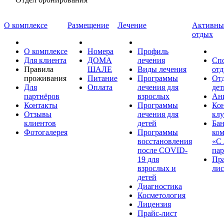
О комплексе
Размещение
Лечение
Активны
отдых
О комплексе
Номера
Профиль
Для клиента
ДОМА
лечения
Спо
Правила
ШАЛЕ
Виды лечения
от
проживания
Питание
Программы
От
Для
Оплата
лечения для
дет
партнёров
взрослых
Ан
Контакты
Программы
Ко
Отзывы
лечения для
клу
клиентов
детей
Ба
Фотогалерея
Программы
ком
восстановления
«С 
после COVID-
па
19 для
Пра
взрослых и
лис
детей
Диагностика
Косметология
Лицензия
Прайс-лист