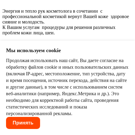
Энергия и тепло рук косметолога в сочетании с
профессиональной косметикой вернут Вашей коже здоровое
сияние и молодость.
К Вашим услугам процедуры для решения различных
проблем кожи лица, шеи.
Наименование услуги
Ед. изм
.
Цена, руб
.
Мы используем cookie
Биоревитализация лица
:
Продолжая использовать наш сайт, Вы даете согласие на
-NCTF 135
1,5 мл
3500
обработку файлов cookie и иных пользовательских данных
(включая IP-адрес, местоположение, тип устройства, дату
-NCTF 135 HA
3,0 мл
6000
и время посещения, источник перехода, действия на сайте
и другие данные), в том числе с использованием систем
-гиалуформ 1%
1 проц.
4000
веб-аналитики (например, Яндекс.Метрика и др.). Это
необходимо для корректной работы сайта, проведения
статистических исследований и показа
-гиалуформ 1,8%
1 проц.
5500
персонализированной рекламы.
Принять
-
белотеро Гидро
10500
1 проц.