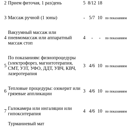
2
Прием фиточая, 1 раз/день
5
8/12
18
3
Массаж ручной (1 зоны)
-
5/7
10
по показаниям
Вакуумный массаж или
4
пневмомассаж или аппаратный
4
-
-
по показаниям
массаж стоп
По показаниям: физиопроцедуры
(электрофорез, магнитотерапия,
5
3
4/6
10
по показаниям
СМТ, УЗТ, УФО, ДДТ, УВЧ, КВЧ,
лазеротерапия
Тепловые процедуры: озокерит или
6
3
4/6
10
по показаниям
грязевые аппликации
Галокамера или и
нгаляции или
7
4
4/6
10
по показаниям
гипокситерапия
Турманиевый мат