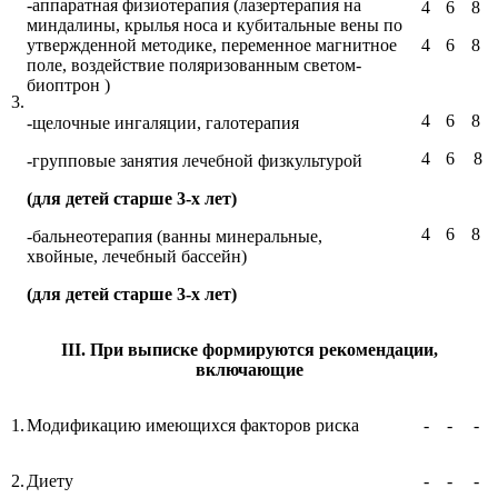
-аппаратная физиотерапия (лазертерапия на
4
6
8
миндалины, крылья носа и кубитальные вены по
утвержденной методике, переменное магнитное
4
6
8
поле, воздействие поляризованным светом-
биоптрон )
3.
4
6
8
-щелочные ингаляции, галотерапия
4
6
8
-групповые занятия лечебной физкультурой
(для детей старше 3-х лет)
4
6
8
-бальнеотерапия (ванны минеральные,
хвойные, лечебный бассейн)
(для детей старше 3-х лет)
III. При выписке формируются рекомендации,
включающие
1.
Модификацию имеющихся факторов риска
-
-
-
2.
Диету
-
-
-