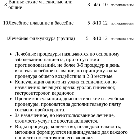
Ванны: cухие углекислые или
8
3
4/6
10
по показаниям
общие
10
Лечебное плавание в бассейне
5
8/10
12
по показаниям
11
Лечебная физкультура (группа)
5
8/10
12
по показаниям
Лечебные процедуры назначаются по основному
заболеванию пациента, при отсутствии
противопоказаний, не более 3-5 процедур в день,
включая лечебное плавание, по принципу–одна
процедура общего воздействия и 2-3 местные.
Консультация одного из узких специалистов по
назначению лечащего врача: уролог, гинеколог,
гастроэнтеролог, кардиолог.
Прочие консультации, диагностические и лечебные
процедуры, проводятся за дополнительную плату
согласно прейскуранта.
За назначенное, но неиспользованное лечение,
стоимость услуг не восстанавливается.
Виды процедур, количество, последовательность,
методики формируются индивидуально для каждого
пациента по состоянию его здоровья.