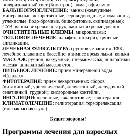
поляризованный свет (Биоптрон), алмаг, офтальмаг.
БАЛЬНЕОГРЯЗЕЛЕЧЕНИЕ
: ванны (жемчужные,
минеральные, лекарственные, сероводородные, аромаванны,
углекислые, йодо-бромные, бишофитовые, скипидарные);
СУВ; ванны вихревые для рук, ванны вихревые для ног.
ОЧИСТИТЕЛЬНЫЕ КЛИЗМЫ
, микроклизмы;
ТЕПЛОВОЕ ЛЕЧЕНИЕ
: парафин, озокерит, грязевые
аппликации.
ЛЕЧЕБНАЯ ФИЗКУЛЬТУРА
: групповые занятия ЛФК,
лечебное плавание в бассейне; в зимнее время лыжи, коньки.
МАССАЖ
: ручной, вакуумный, пневмомассаж, аппаратный
массаж, аппаратный массаж стоп.
ПИТЬЕВОЕ ЛЕЧЕНИЕ
: прием минеральной воды
«Сывлах».
ФИТОТЕРАПИЯ
: прием лекарственных сборов
(витаминный, урологический, желчегонный, желудочный,
седативный, грудной); кислородные коктейли.
ИНГАЛЯЦИИ:
щелочные, эвкалиптовые; галотерапия.
КЛИМАТОЛЕЧЕНИЕ:
гелиотерапия, терморелаксация
(инфракрасная сауна)
Будьте здоровы!
Программы лечения для взрослых