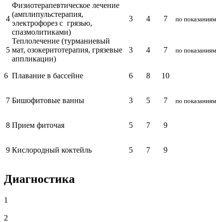
Физиотерапевтическое лечение
(амплипульстерапия,
4
3
4
7
по показаниям
электрофорез с грязью,
спазмолитиками)
Теплолечение (турманиевый
5
мат, озокеритотерапия, грязевые
3
4
7
по показаниям
аппликации)
6
Плавание в бассейне
6
8
10
7
Бишофитовые ванны
3
5
7
по показаниям
8
Прием фиточая
5
7
9
9
Кислородный коктейль
5
7
9
Диагностика
1
2