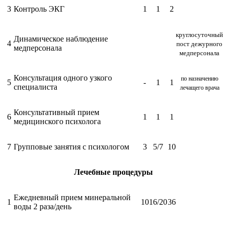
3
Контроль ЭКГ
1
1
2
круглосуточный
Динамическое наблюдение
4
пост дежурного
медперсонала
медперсонала
Консультация одного узкого
по назначению
5
-
1
1
специалиста
лечащего врача
Консультативный прием
6
1
1
1
медицинского психолога
7
Групповые занятия с психологом
3
5/7
10
Лечебные процедуры
Ежедневный прием минеральной
1
10
16/20
36
воды 2 раза/день