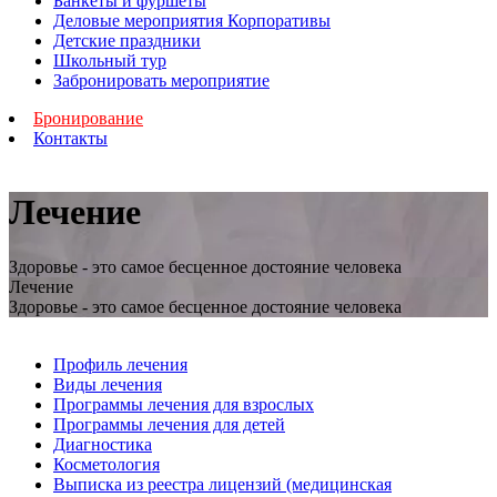
Банкеты и фуршеты
Деловые мероприятия Корпоративы
Детские праздники
Школьный тур
Забронировать мероприятие
Бронирование
Контакты
Лечение
Здоровье - это самое бесценное достояние человека
Лечение
Здоровье - это самое бесценное достояние человека
Профиль лечения
Виды лечения
Программы лечения для взрослых
Программы лечения для детей
Диагностика
Косметология
Выписка из реестра лицензий (медицинская