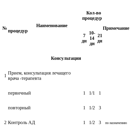
Кол-во
процедур
Наименование
№
Примечание
процедур
10-
7
21
14
дн
дн
дн
Консультации
Прием, консультация лечащего
1
врача -терапевта
первичный
1
1/1
1
повторный
1
1/2
3
2
Контроль АД
1
1/2
3
по назначени
ю