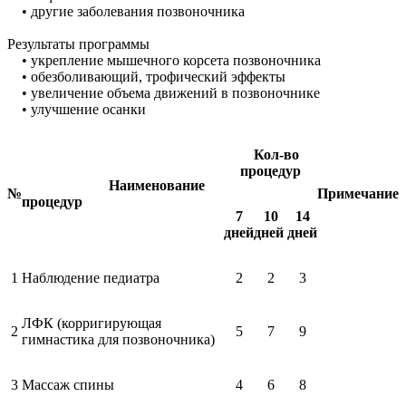
• другие заболевания позвоночника
Результаты программы
• укрепление мышечного корсета позвоночника
• обезболивающий, трофический эффекты
• увеличение объема движений в позвоночнике
• улучшение осанки
Кол-во
процедур
Наименование
№
Примечание
процедур
7
10
14
дней
дней
дней
1
Набл
юдение педиатра
2
2
3
ЛФК (корригирующая
2
5
7
9
гимнастика для позвоночника)
3
Массаж спины
4
6
8