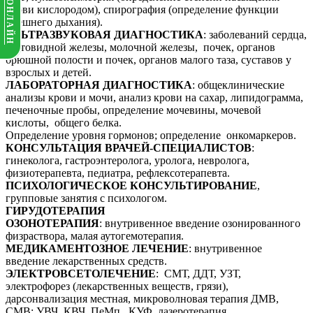
крови кислородом), спирография (определение функции
внешнего дыхания).
УЛЬТРАЗВУКОВАЯ ДИАГНОСТИКА
: заболеваний сердца,
щитовидной железы, молочной железы, почек, органов
брюшной полости и почек, органов малого таза, суставов у
взрослых и детей.
ЛАБОРАТОРНАЯ ДИАГНОСТИКА
: общеклинические
анализы крови и мочи, анализ крови на сахар, липидограмма,
печеночные пробы, определение мочевины, мочевой
кислоты, общего белка.
Определение уровня гормонов; определение онкомаркеров.
КОНСУЛЬТАЦИЯ ВРАЧЕЙ-СПЕЦИАЛИСТОВ
:
гинеколога, гастроэнтеролога, уролога, невролога,
физиотерапевта, педиатра, рефлексотерапевта.
ПСИХОЛОГИЧЕСКОЕ КОНСУЛЬТИРОВАНИЕ
,
групповые занятия с психологом.
ГИРУДОТЕРАПИЯ
ОЗОНОТЕРАПИЯ
: внутривенное введение озонированного
физраствора, малая аутогемотерапия.
МЕДИКАМЕНТОЗНОЕ ЛЕЧЕНИЕ
: внутривенное
введение лекарственных средств.
ЭЛЕКТРОВСЕТОЛЕЧЕНИЕ
: СМТ, ДДТ, УЗТ,
электрофорез (лекарственных веществ, грязи),
дарсонвализация местная, микроволновая терапия ДМВ,
СМВ; УВЧ, КВЧ, ПеМп, КУФ, лазеротерапия,