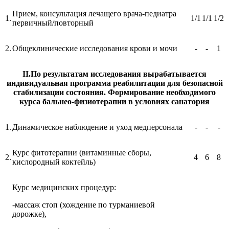
Прием, консультация лечащего врача-педиатра
1.
1/1
1/1
1/2
первичный/повторный
2.
Общеклинические исследования крови и мочи
-
-
1
II.По результатам исследования вырабатывается
индивидуальная программа реабилитации для безопасной
стабилизации состояния. Формирование необходимого
курса бальнео-физиотерапии в условиях санатория
1.
Динамическое наблюдение и уход медперсонала
-
-
-
Курс фитотерапии (витаминные сборы,
2.
4
6
8
кислородный коктейль)
Курс медицинских процедур:
-массаж стоп (хождение по турманиевой
дорожке),