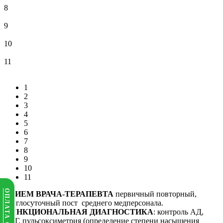
8
9
10
11
1
2
3
4
5
6
7
8
9
10
11
ОПЛАТА ОНЛАЙН
ПРИЕМ ВРАЧА-ТЕРАПЕВТА
первичный повторный,
круглосуточный пост среднего медперсонала.
ФУНКЦИОНАЛЬНАЯ ДИАГНОСТИКА
: контроль АД,
ЭКГ, пульсоксиметрия (определение степени насыщения